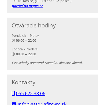
040 01 Košice, (OC Astoria 1.-2. posch.)
pozrieť na mape>>>
Otváracie hodiny
Pondelok – Piatok
06:00 – 22:00
Sobota – Nedeľa
08:00 – 22:00
Cez
sviatky
otvorené rovnako,
ako cez víkend.
Kontakty
055 622 38 06
info@astoriafitgym.sk