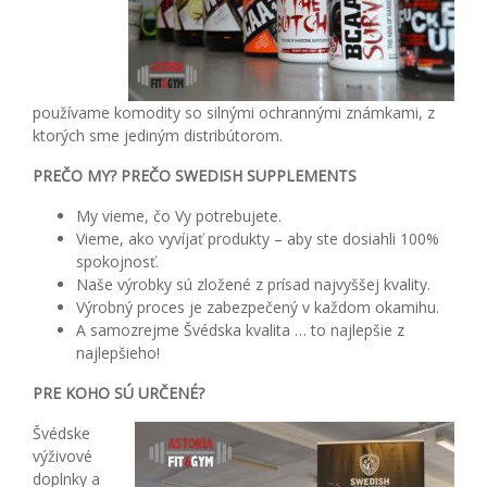
používame komodity so silnými ochrannými známkami, z
ktorých sme jediným distribútorom.
PREČO MY? PREČO SWEDISH SUPPLEMENTS
My vieme, čo Vy potrebujete.
Vieme, ako vyvíjať produkty – aby ste dosiahli 100%
spokojnosť.
Naše výrobky sú zložené z prísad najvyššej kvality.
Výrobný proces je zabezpečený v každom okamihu.
A samozrejme Švédska kvalita … to najlepšie z
najlepšieho!
PRE KOHO SÚ URČENÉ?
Švédske
výživové
doplnky a