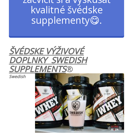
kvalitné švédske
supplementy😋.
ŠVÉDSKE VÝŽIVOVÉ
DOPLNKY SWEDISH
SUPPLEMENTS
®
Swedish