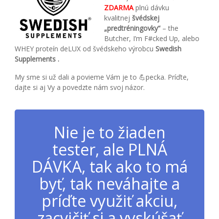
ZDARMA
plnú dávku
kvalitnej
švédskej
„predtréningovky“
– the
Butcher, I’m F#cked Up, alebo
WHEY proteín deLUX od švédskeho výrobcu
Swedish
Supplements .
My sme si už dali a povieme Vám je to
💪
pecka. Príďte,
dajte si aj Vy a povedzte nám svoj názor.
Nie je to žiaden
tester, ale PLNÁ
DÁVKA, tak ako to má
byť, tak neváhajte a
príďte využiť akciu,
zacvičiť si a vyskúšať