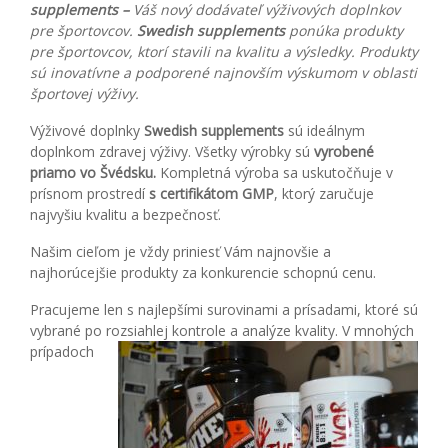
supplements –
Váš nový dodávateľ výživových doplnkov
pre športovcov.
Swedish supplements
ponúka produkty
pre športovcov, ktorí stavili na kvalitu a výsledky. Produkty
sú inovatívne a podporené najnovším výskumom v oblasti
športovej výživy.
Výživové doplnky
Swedish supplements
sú ideálnym
doplnkom zdravej výživy. Všetky výrobky sú
vyrobené
priamo vo Švédsku.
Kompletná výroba sa uskutočňuje v
prísnom prostredí
s certifikátom GMP
, ktorý zaručuje
najvyšiu kvalitu a bezpečnosť.
Našim cieľom je vždy priniesť Vám najnovšie a
najhorúcejšie produkty za konkurencie schopnú cenu.
Pracujeme len s najlepšími surovinami a prísadami, ktoré sú
vybrané po rozsiahlej kontrole a analýze kvality. V
mnohých
prípadoch