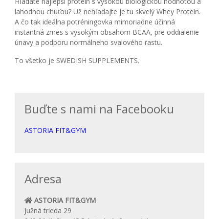
Hľadáte najlepší proteín s vysokou biologickou hodnotou a
lahodnou chuťou? Už nehľadajte je tu skvelý Whey Protein.
A čo tak ideálna potréningovka mimoriadne účinná
instantná zmes s vysokým obsahom BCAA, pre oddialenie
únavy a podporu normálneho svalového rastu.
To všetko je SWEDISH SUPPLEMENTS.
Buďte s nami na Facebooku
ASTORIA FIT&GYM
Adresa
ASTORIA FIT&GYM
Južná trieda 29