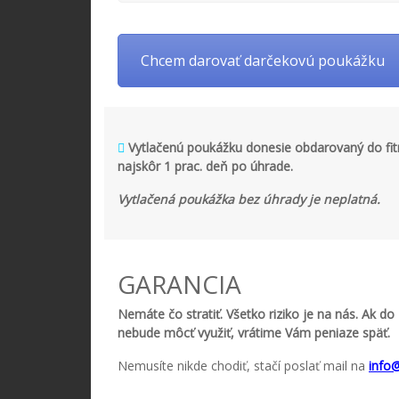
Chcem darovať darčekovú poukážku
Vytlačenú poukážku donesie obdarovaný do fitne
najskôr 1 prac. deň po úhrade.
Vytlačená poukážka bez úhrady je neplatná.
GARANCIA
Nemáte čo stratiť. Všetko riziko je na nás. Ak do
nebude môcť využiť, vrátime Vám peniaze späť.
Nemusíte nikde chodiť, stačí poslať mail na
info@