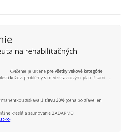
nie
uta na rehabilitačných
Cvičenie je určené
pre všetky vekové kategórie
,
lesti krížov, problémy s medzistavcovými platničkami ….
permanentkou získavajú
zľavu 30%
(cena po zľave len
asážne kreslá a saunovanie ZADARMO
TU >>>