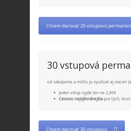
Chcem darovať 20 vstupovú permanen
30 vstupová perma
od zakúpenia a môžu ju využívať aj viacerí (a
Jeden vstup vyjde len na 2,90€
Cenovo najvýhodnejšia
pre tých, ktorí
Chcem darovať 30 vstupovú