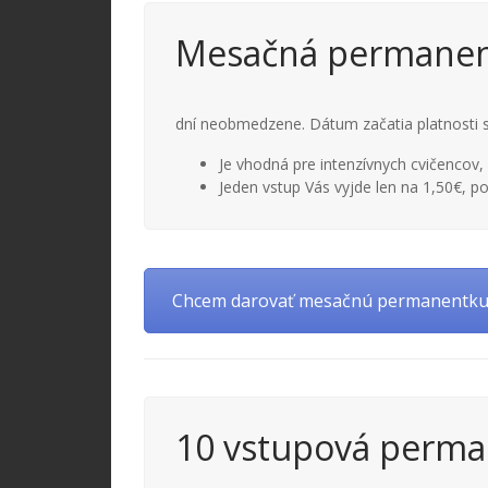
Mesačná permanen
dní neobmedzene. Dátum začatia platnosti 
Je vhodná pre intenzívnych cvičencov, 
Jeden vstup Vás vyjde len na 1,50€, po
Chcem darovať mesačnú permanentk
10 vstupová perma