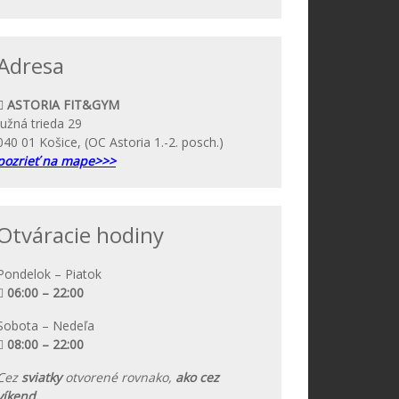
Adresa
ASTORIA FIT&GYM
Južná trieda 29
040 01 Košice, (OC Astoria 1.-2. posch.)
pozrieť na mape>>>
Otváracie hodiny
Pondelok – Piatok
06:00 – 22:00
Sobota – Nedeľa
08:00 – 22:00
Cez
sviatky
otvorené rovnako,
ako cez
víkend.