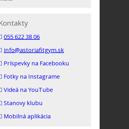
Kontakty
055 622 38 06
info@astoriafitgym.sk
Príspevky na Facebooku
Fotky na Instagrame
Videá na YouTube
Stanovy klubu
Mobilná aplikácia