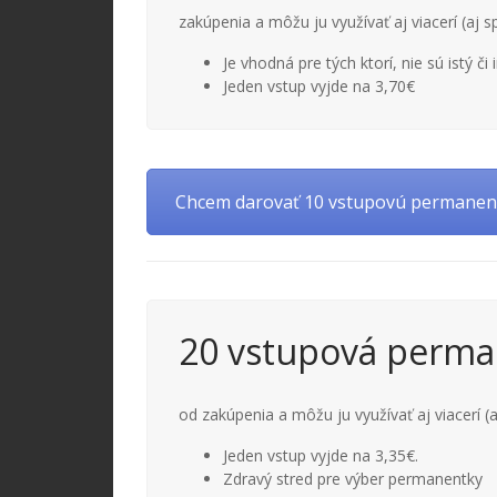
zakúpenia a môžu ju využívať aj viacerí (aj sp
Je vhodná pre tých ktorí, nie sú istý č
Jeden vstup vyjde na 3,70€
Chcem darovať 10 vstupovú permanen
20 vstupová perma
od zakúpenia a môžu ju využívať aj viacerí (a
Jeden vstup vyjde na 3,35€.
Zdravý stred pre výber permanentky