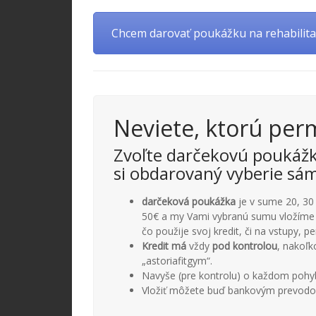
Chcem darovať poukážku na rehabilita
Neviete, ktorú per
Zvoľte darčekovú poukážk
si obdarovaný vyberie sám:
darčeková poukážka
je v sume 20, 30
50€ a my Vami vybranú sumu vložím
čo použije svoj kredit, či na vstupy, 
Kredit má
vždy
pod kontrolou
, nakoľk
„astoriafitgym“.
Navyše (pre kontrolu) o každom pohy
Vložiť môžete buď bankovým prevodo