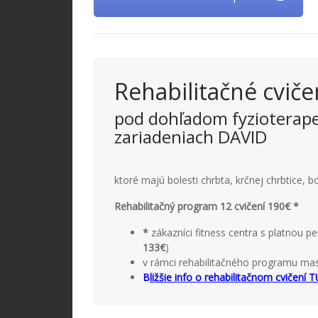
Rehabilitačné cviče
pod dohľadom fyzioterape
zariadeniach DAVID
ktoré majú bolesti chrbta, krčnej chrbtice,
bo
Rehabilitačný program 12 cvičení 190€ *
*
zákazníci fitness centra s platnou 
133€
)
v rámci rehabilitačného programu m
B
ližšie info o rehabilitačnom cvičení 