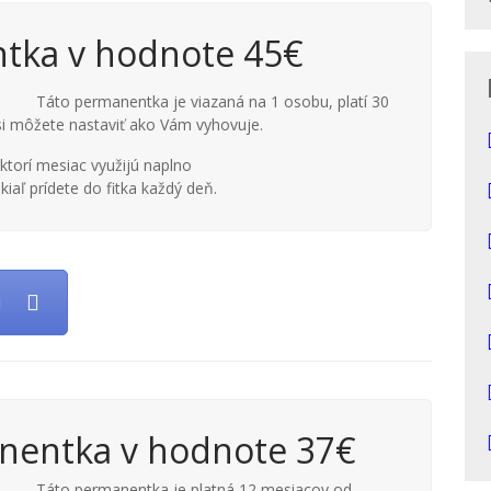
tka v hodnote 45€
Táto permanentka je viazaná na 1 osobu, platí 30
si môžete nastaviť ako Vám vyhovuje.
ktorí mesiac využijú naplno
kiaľ prídete do fitka každý deň.
u
nentka v hodnote 37€
Táto permanentka je platná 12 mesiacov od