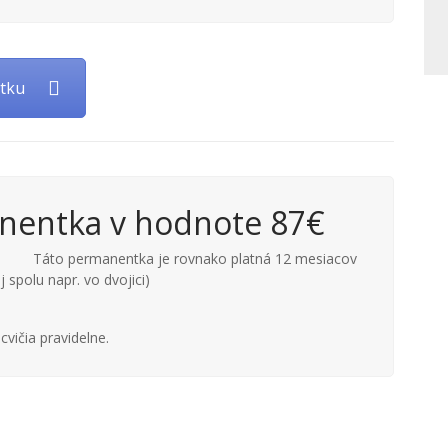
tku
nentka v hodnote 87€
Táto permanentka je rovnako platná 12 mesiacov
j spolu napr. vo dvojici)
 cvičia pravidelne.