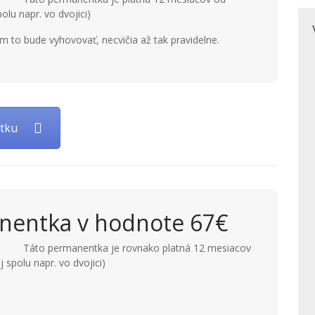
olu napr. vo dvojici)
i im to bude vyhovovať, necvičia až tak pravidelne.
tku
nentka v hodnote 67€
Táto permanentka je rovnako platná 12 mesiacov
j spolu napr. vo dvojici)