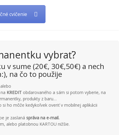
čné cvičenie
manentku vybrať?
u v sume (20€, 30€,50€) a nech
), na čo to použije
 alebo
e na
KREDIT
obdarovaného a sám si potom vyberie, na
permanentky, produkty z baru…
o si ho môže kedykoľvek overiť v mobilnej aplikácii
be je zaslaná
správa na e-mail.
m, alebo platobnou KARTOU nižšie.