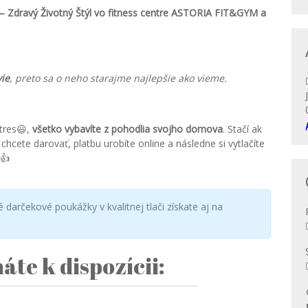
k – Zdravý Životný Štýl vo fitness centre ASTORIA FIT&GYM a
vie
, preto sa o neho starajme najlepšie ako vieme.
tres😃,
všetko vybavíte z pohodlia svojho domova
. Stačí ak
hcete darovať, platbu urobíte online a následne si vytlačíte
👍
é darčekové poukážky v kvalitnej tlači získate aj na
áte k dispozícii: