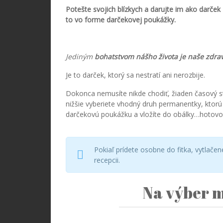
Potešte svojich blízkych a darujte im ako darče
to
vo forme darčekovej poukážky.
Jediným
bohatstvom nášho života je naše zdra
Je to darček, ktorý sa nestratí ani nerozbije.
Dokonca nemusíte nikde chodiť, žiaden časový s
nižšie vyberiete vhodný druh permanentky, ktorú c
darčekovú poukážku a vložíte do obálky…hotovo
Pokiaľ prídete osobne do fitka, vytlačen
recepcii.
Na výber m