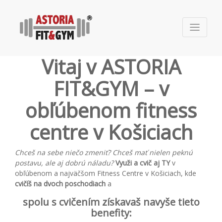
Vitaj v ASTORIA
FIT&GYM – v
obľúbenom fitness
centre v Košiciach
Chceš na sebe niečo zmeniť? Chceš mať nielen peknú
postavu, ale aj dobrú náladu?
Využi a cvič aj TY
v
obľúbenom a najväčšom Fitness Centre v Košiciach, kde
cvičíš na dvoch poschodiach
a
spolu s cvičením získavaš navyše tieto
benefity: