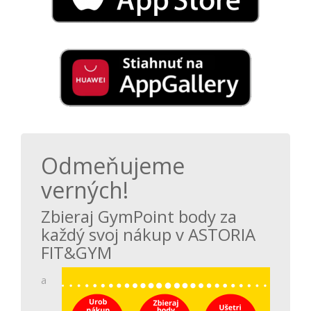
Odmeňujeme
verných!
Zbieraj GymPoint body za
každý svoj nákup v ASTORIA
FIT&GYM
a