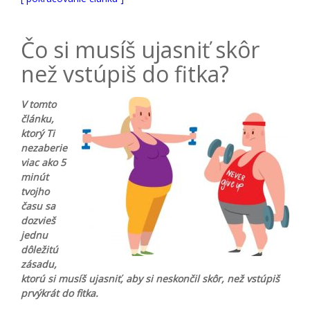
Čo si musíš ujasniť skôr
než vstúpiš do fitka?
V tomto
článku,
ktorý Ti
nezaberie
viac ako 5
minút
tvojho
času sa
dozvieš
jednu
dôležitú
zásadu,
ktorú si musíš ujasniť, aby si neskončil skôr, než vstúpiš
prvýkrát do fitka.