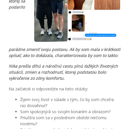
ktorej sa
podarilo
parádne zmeniť svoju postavu. Ak by som mala v krátkosti
opísať, ako to dokázala, charakterizovala by som to takto:
Nika prešla dlhú a náročnú cestu plnú ťažkých životných
situácií, zmien a rozhodnutí, ktorej podstatou bolo
vykročenie zo zóny komfortu.
Na začiatok si odpovedzte na tieto otázky:
Žijem svoj život v súlade s tým, čo by som chcel/a
raz dosiahnuť?
Som spokojný/á so svojím konaním a obrazom?
Priučil/a som sa v poslednom období niečomu
novému?