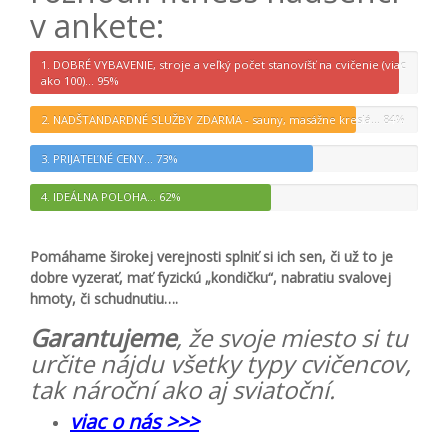
v ankete:
1. DOBRÉ VYBAVENIE, stroje a veľký počet stanovíšť na cvičenie (viac
ako 100)...
95%
2. NADŠTANDARDNÉ SLUŽBY ZDARMA - sauny, masážne kreslá...
84%
3. PRIJATEĽNÉ CENY...
73%
4. IDEÁLNA POLOHA...
62%
Pomáhame širokej verejnosti splniť si ich sen, či už to je
dobre vyzerať, mať fyzickú „kondičku“, nabratiu svalovej
hmoty, či schudnutiu….
Garantujeme
, že svoje miesto si tu
určite nájdu všetky typy cvičencov,
tak nároční ako aj sviatoční.
viac o nás >>>