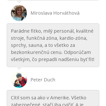
Miroslava Horváthová
Parádne fitko, milý personál, kvalitné
stroje, funkčná zóna, kardio-zóna,
sprchy, sauna, a to všetko za
bezkonkurenčnú cenu. Odporúčam
všetkým, čo prepadli nadšeniu byť fit!
Peter Duch
Cítil som sa ako v Amerike. Všetko
zabezpečené, stačí iba cvičiť. A je