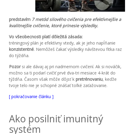
predstavím
7 metód silového cvičenia pre efektívnejšie a
kvalitnejšie cvičenie, ktoré prinesie výsledky.
Vo všeobecnosti platí dôležitá zásada:
tréningový plán je efektívny vtedy, ak je jeho napĺňanie
konzistentné
. Nemôžeš čakať výsledky návštevou fitka raz
do týždňa.
Pozor
si ale dávaj aj pri nadmernom cvičení. Ak si nováčik,
možno sa ti podarí cvičiť prvé dva-tri mesiace 4-krát do
týždňa. Časom však môže dôjsť k
pretrénovaniu
, keďže
tvoje telo nie je schopné znášať toľké zaťažovanie.
[ pokračovanie článku ]
Ako posilniť imunitný
systém