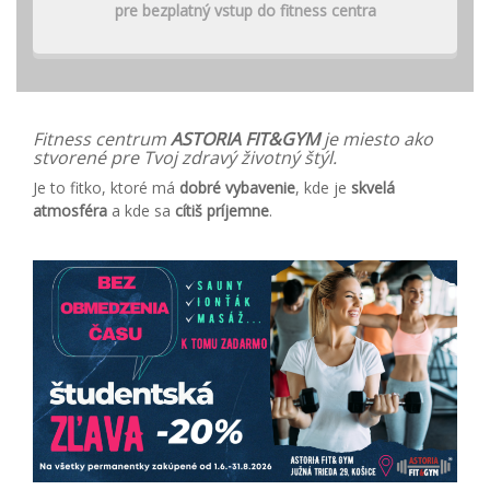
pre bezplatný vstup do fitness centra
Fitness centrum
ASTORIA FIT&GYM
je miesto ako
stvorené pre Tvoj zdravý životný štýl.
Je to fitko, ktoré má
dobré vybavenie
, kde je
skvelá
atmosféra
a kde sa
cítiš príjemne
.