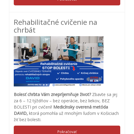
Rehabilitačné cvičenie na
chrbát
Bolesť chrbta Vám znepríjemňuje život?
Zbavte sa jej
za 6 – 12 týždňov – bez operácie, bez liekov, BEZ
BOLESTI pri cvičení!
Medicínsky overená metóda
DAVID,
ktorá pomohla už mnohým ľuďom v Košiciach
žiť bez bolesti.
Pokračovať