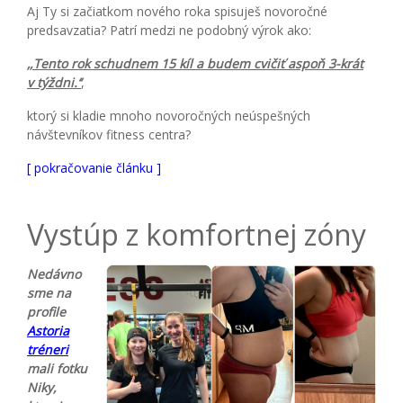
Aj Ty si začiatkom nového roka spisuješ novoročné
predsavzatia? Patrí medzi ne podobný výrok ako:
‚,
Tento rok schudnem 15 kíl a budem cvičiť aspoň 3-krát
v týždni.‘‘
,
ktorý si kladie mnoho novoročných neúspešných
návštevníkov fitness centra?
[ pokračovanie článku ]
Vystúp z komfortnej zóny
Nedávno
sme na
profile
Astoria
tréneri
mali fotku
Niky,