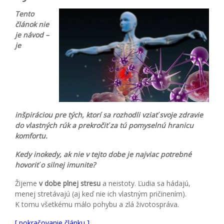
Tento
článok nie
je návod –
je
inšpiráciou pre tých, ktorí sa rozhodli vziať svoje zdravie
do vlastných rúk a prekročiť za tú pomyselnú hranicu
komfortu.
Kedy inokedy, ak nie v tejto dobe je najviac potrebné
hovoriť o silnej imunite?
Žijeme
v dobe plnej stresu
a neistoty. Ľudia sa hádajú,
menej stretávajú (aj keď nie ich vlastným pričinením).
K tomu všetkému málo pohybu a zlá životospráva.
[ pokračovanie článku ]