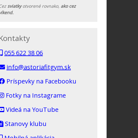
Cez
sviatky
otvorené rovnako,
ako cez
víkend.
Kontakty
055 622 38 06
info@astoriafitgym.sk
Príspevky na Facebooku
Fotky na Instagrame
Videá na YouTube
Stanovy klubu
Mobilná aplikácia