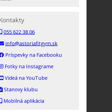
Kontakty
055 622 38 06
info@astoriafitgym.sk
Príspevky na Facebooku
Fotky na Instagrame
Videá na YouTube
Stanovy klubu
Mobilná aplikácia