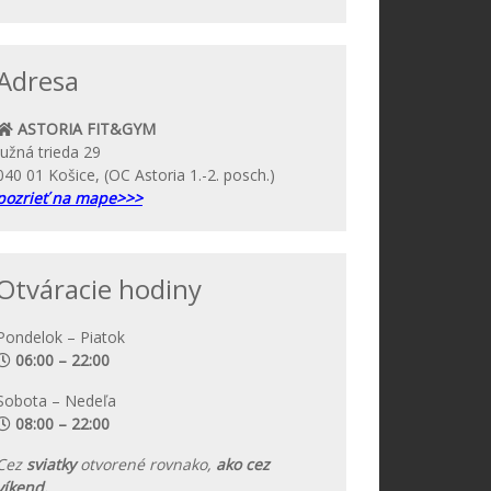
Adresa
ASTORIA FIT&GYM
Južná trieda 29
040 01 Košice, (OC Astoria 1.-2. posch.)
pozrieť na mape>>>
Otváracie hodiny
Pondelok – Piatok
06:00 – 22:00
Sobota – Nedeľa
08:00 – 22:00
Cez
sviatky
otvorené rovnako,
ako cez
víkend.