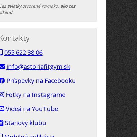
Cez
sviatky
otvorené rovnako,
ako cez
víkend.
Kontakty
055 622 38 06
info@astoriafitgym.sk
Príspevky na Facebooku
Fotky na Instagrame
Videá na YouTube
Stanovy klubu
Mobilná aplikácia