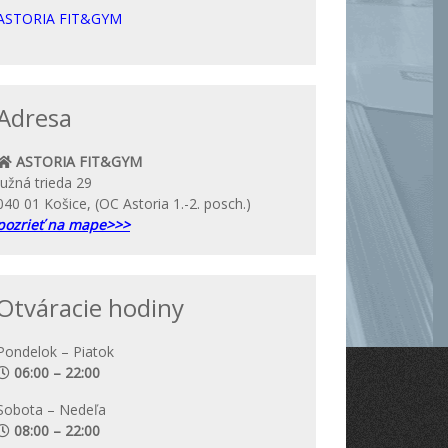
ASTORIA FIT&GYM
Adresa
ASTORIA FIT&GYM
Južná trieda 29
040 01 Košice, (OC Astoria 1.-2. posch.)
pozrieť na mape>>>
Otváracie hodiny
Pondelok – Piatok
06:00 – 22:00
Sobota – Nedeľa
08:00 – 22:00