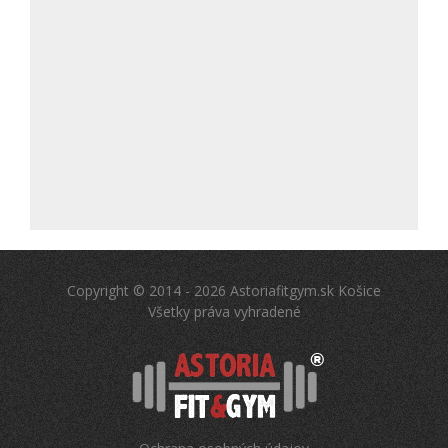
Copyright © 2014 - 2026 Astoriafitgym.sk Košice
Všetky práva vyhradené