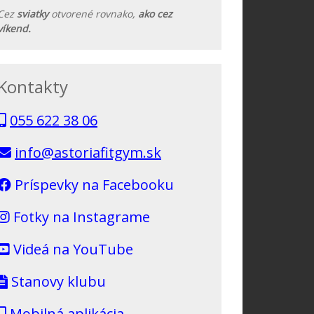
Cez
sviatky
otvorené rovnako,
ako cez
víkend.
Kontakty
055 622 38 06
info@astoriafitgym.sk
Príspevky na Facebooku
Fotky na Instagrame
Videá na YouTube
Stanovy klubu
Mobilná aplikácia