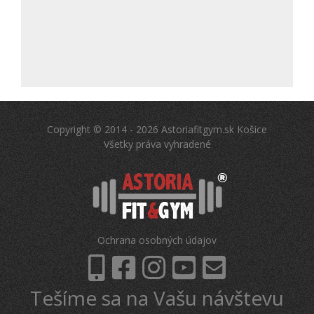
Copyright © 2014 - 2026 Astoriafitgym.sk Košice
Všetky práva vyhradené
Ochrana osobných údajov
Tešíme sa na Vašu návštevu