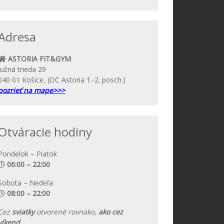
Adresa
ASTORIA FIT&GYM
Južná trieda 29
040 01 Košice, (OC Astoria 1.-2. posch.)
pozrieť na mape>>>
Otváracie hodiny
Pondelok – Piatok
06:00 – 22:00
Sobota – Nedeľa
08:00 – 22:00
Cez
sviatky
otvorené rovnako,
ako cez
víkend.