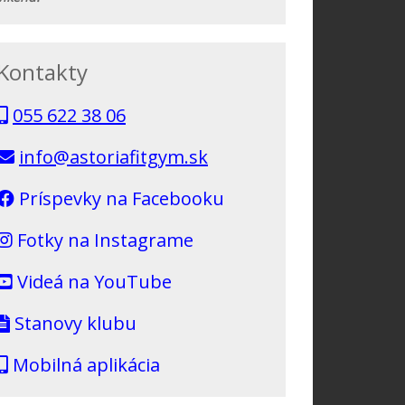
Kontakty
055 622 38 06
info@astoriafitgym.sk
Príspevky na Facebooku
Fotky na Instagrame
Videá na YouTube
Stanovy klubu
Mobilná aplikácia