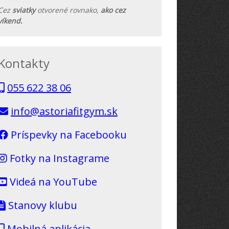
Cez
sviatky
otvorené rovnako,
ako cez
víkend.
Kontakty
055 622 38 06
info@astoriafitgym.sk
Príspevky na Facebooku
Fotky na Instagrame
Videá na YouTube
Stanovy klubu
Mobilná aplikácia