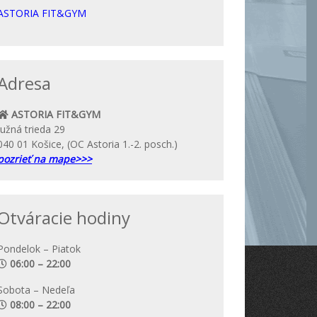
ASTORIA FIT&GYM
Adresa
ASTORIA FIT&GYM
Južná trieda 29
040 01 Košice, (OC Astoria 1.-2. posch.)
pozrieť na mape>>>
Otváracie hodiny
Pondelok – Piatok
06:00 – 22:00
Sobota – Nedeľa
08:00 – 22:00