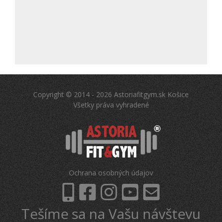
Copyright © 2014 - 2026 Astoriafitgym.sk Košice
Všetky práva vyhradené
Ochrana osobných údajov
Tešíme sa na Vašu návštevu