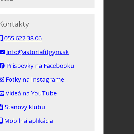
Kontakty
055 622 38 06
info@astoriafitgym.sk
Príspevky na Facebooku
Fotky na Instagrame
Videá na YouTube
Stanovy klubu
Mobilná aplikácia