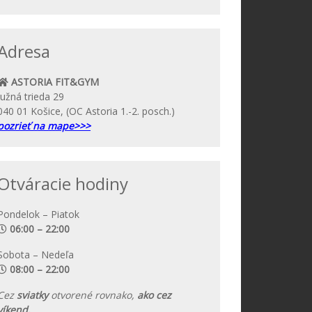
Adresa
ASTORIA FIT&GYM
Južná trieda 29
040 01 Košice, (OC Astoria 1.-2. posch.)
pozrieť na mape>>>
Otváracie hodiny
Pondelok – Piatok
06:00 – 22:00
Sobota – Nedeľa
08:00 – 22:00
Cez
sviatky
otvorené rovnako,
ako cez
víkend.