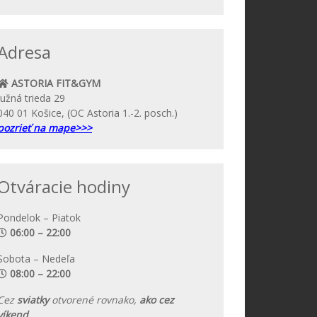
Adresa
ASTORIA FIT&GYM
Južná trieda 29
040 01 Košice, (OC Astoria 1.-2. posch.)
pozrieť na mape>>>
Otváracie hodiny
Pondelok – Piatok
06:00 – 22:00
Sobota – Nedeľa
08:00 – 22:00
Cez
sviatky
otvorené rovnako,
ako cez
víkend.