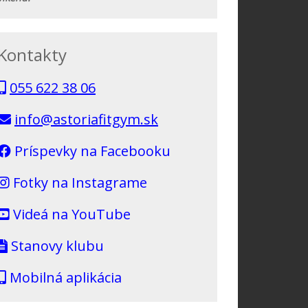
Kontakty
055 622 38 06
info@astoriafitgym.sk
Príspevky na Facebooku
Fotky na Instagrame
Videá na YouTube
Stanovy klubu
Mobilná aplikácia