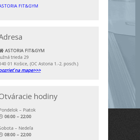
ASTORIA FIT&GYM
Adresa
ASTORIA FIT&GYM
Južná trieda 29
040 01 Košice, (OC Astoria 1.-2. posch.)
pozrieť na mape>>>
Otváracie hodiny
Pondelok – Piatok
06:00 – 22:00
Sobota – Nedeľa
08:00 – 22:00