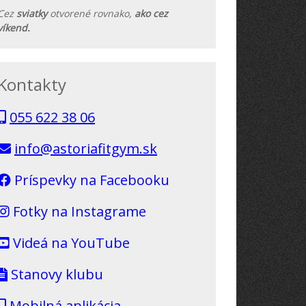
Cez
sviatky
otvorené rovnako,
ako cez
víkend.
Kontakty
055 622 38 06
info@astoriafitgym.sk
Príspevky na Facebooku
Fotky na Instagrame
Videá na YouTube
Stanovy klubu
Mobilná aplikácia