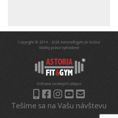
Copyright © 2014 - 2026 Astoriafitgym.sk Košice
Všetky práva vyhradené
Ochrana osobných údajov
Tešíme sa na Vašu návštevu