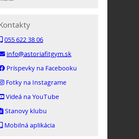
Kontakty
055 622 38 06
info@astoriafitgym.sk
Príspevky na Facebooku
Fotky na Instagrame
Videá na YouTube
Stanovy klubu
Mobilná aplikácia