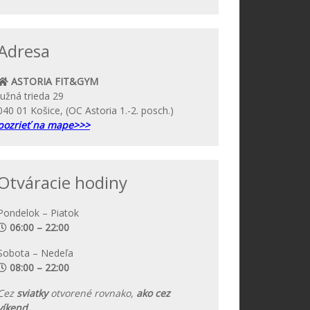
Adresa
ASTORIA FIT&GYM
Južná trieda 29
040 01 Košice, (OC Astoria 1.-2. posch.)
pozrieť na mape>>>
Otváracie hodiny
Pondelok – Piatok
06:00 – 22:00
Sobota – Nedeľa
08:00 – 22:00
Cez
sviatky
otvorené rovnako,
ako cez
víkend.