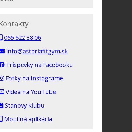
Kontakty
055 622 38 06
info@astoriafitgym.sk
Príspevky na Facebooku
Fotky na Instagrame
Videá na YouTube
Stanovy klubu
Mobilná aplikácia