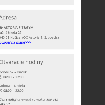
Adresa
ASTORIA FIT&GYM
Južná trieda 29
040 01 Košice, (OC Astoria 1.-2. posch.)
pozrieť na mape>>>
Otváracie hodiny
Pondelok – Piatok
06:00 – 22:00
Sobota – Nedeľa
08:00 – 22:00
Cez
sviatky
otvorené rovnako,
ako cez
víkend.