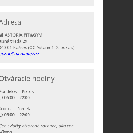
Adresa
ASTORIA FIT&GYM
Južná trieda 29
040 01 Košice, (OC Astoria 1.-2. posch.)
pozrieť na mape>>>
Otváracie hodiny
Pondelok – Piatok
06:00 – 22:00
Sobota – Nedeľa
08:00 – 22:00
Cez
sviatky
otvorené rovnako,
ako cez
víkend.