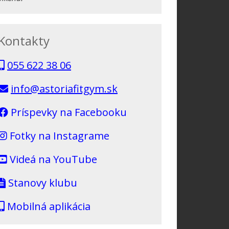
Kontakty
055 622 38 06
info@astoriafitgym.sk
Príspevky na Facebooku
Fotky na Instagrame
Videá na YouTube
Stanovy klubu
Mobilná aplikácia