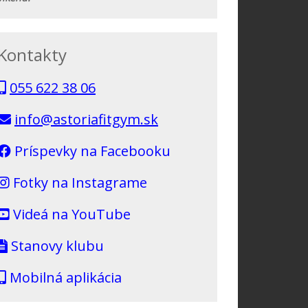
Kontakty
055 622 38 06
info@astoriafitgym.sk
Príspevky na Facebooku
Fotky na Instagrame
Videá na YouTube
Stanovy klubu
Mobilná aplikácia