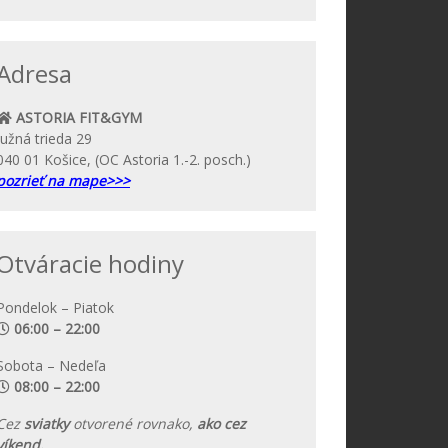
Adresa
ASTORIA FIT&GYM
Južná trieda 29
040 01 Košice, (OC Astoria 1.-2. posch.)
pozrieť na mape>>>
Otváracie hodiny
Pondelok – Piatok
06:00 – 22:00
Sobota – Nedeľa
08:00 – 22:00
Cez
sviatky
otvorené rovnako,
ako cez
víkend.