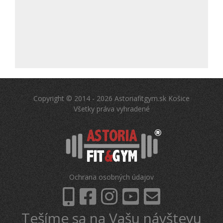
Copyright © 2014 - 2026 Astoriafitgym.sk Košice
Všetky práva vyhradené
Ochrana osobných údajov
Tešíme sa na Vašu návštevu