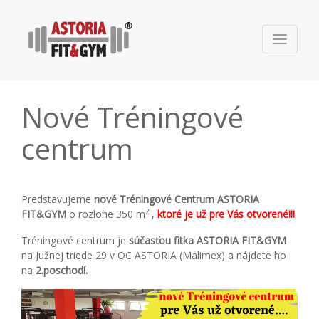
Nové Tréningové
centrum
Predstavujeme
nové Tréningové Centrum
ASTORIA
2
FIT&GYM
o rozlohe 350 m
,
ktoré je už pre Vás otvorené!!!
Tréningové centrum je
súčasťou fitka ASTORIA FIT&GYM
na Južnej triede 29 v OC ASTORIA (Malimex) a nájdete ho
na
2.poschodí.