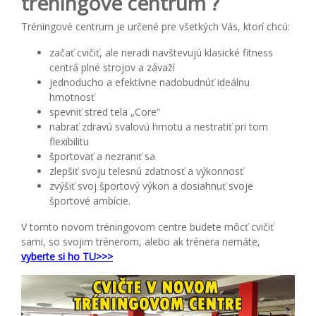
tréningové centrum ?
Tréningové centrum je určené pre všetkých Vás, ktorí chcú:
začať cvičiť, ale neradi navštevujú klasické fitness
centrá plné strojov a závaží
jednoducho a efektívne nadobudnúť ideálnu
hmotnosť
spevniť stred tela „Core“
nabrať zdravú svalovú hmotu a nestratiť pri tom
flexibilitu
športovať a nezraniť sa
zlepšiť svoju telesnú zdatnosť a výkonnosť
zvýšiť svoj športový výkon a dosiahnuť svoje
športové ambície.
V tomto novom tréningovom centre budete môcť cvičiť
sami, so svojim trénerom, alebo ak trénera nemáte,
vyberte si ho TU>>>