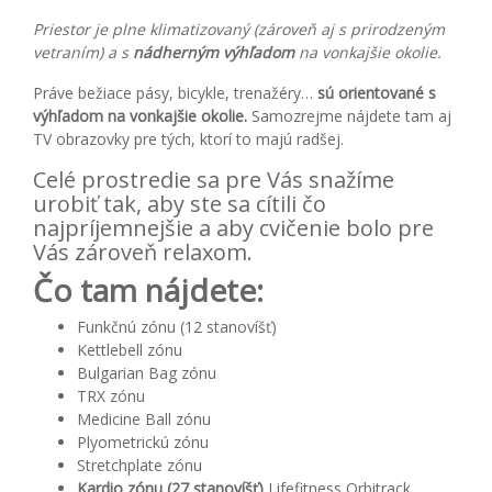
Priestor je plne klimatizovaný (zároveň aj s prirodzeným
vetraním) a s
nádherným výhľadom
na vonkajšie okolie.
Práve bežiace pásy, bicykle, trenažéry…
sú orientované s
výhľadom na vonkajšie okolie.
Samozrejme nájdete tam aj
TV obrazovky pre tých, ktorí to majú radšej.
Celé prostredie sa pre Vás snažíme
urobiť tak, aby ste sa cítili čo
najpríjemnejšie a aby cvičenie bolo pre
Vás zároveň relaxom.
Čo tam nájdete:
Funkčnú zónu (12 stanovíšť)
Kettlebell zónu
Bulgarian Bag zónu
TRX zónu
Medicine Ball zónu
Plyometrickú zónu
Stretchplate zónu
Kardio zónu (27 stanovíšť)
Lifefitness Orbitrack,