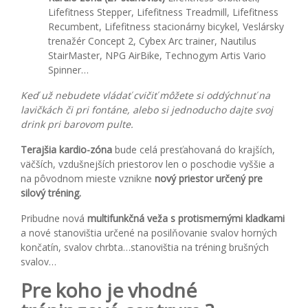
Lifefitness Stepper, Lifefitness Treadmill, Lifefitness
Recumbent, Lifefitness stacionárny bicykel, Veslársky
trenažér Concept 2, Cybex Arc trainer, Nautilus
StairMaster, NPG AirBike, Technogym Artis Vario
Spinner…
Keď už nebudete vládať cvičiť môžete si oddýchnuť na
lavičkách či pri fontáne, alebo si jednoducho dajte svoj
drink pri barovom pulte.
Terajšia kardio-zóna
bude celá presťahovaná do krajších,
väčších, vzdušnejších priestorov len o poschodie vyššie a
na pôvodnom mieste vznikne
nový priestor určený pre
silový tréning.
Pribudne nová
multifunkčná veža s protismernými kladkami
a nové stanovištia určené na posilňovanie svalov horných
končatín, svalov chrbta…stanovištia na tréning brušných
svalov…
Pre koho je vhodné