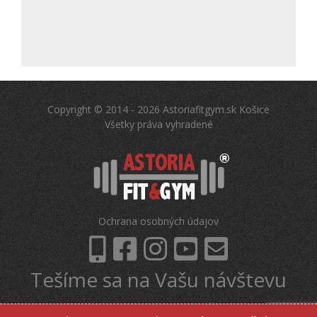
Copyright © 2014 - 2026 Astoriafitgym.sk Košice
Všetky práva vyhradené
Ochrana osobných údajov
Tešíme sa na Vašu návštevu
eBook ZDARMA - Ako správne cvičiť na