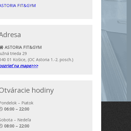
ASTORIA FIT&GYM
Adresa
ASTORIA FIT&GYM
Južná trieda 29
040 01 Košice, (OC Astoria 1.-2. posch.)
pozrieť na mape>>>
Otváracie hodiny
Pondelok – Piatok
06:00 – 22:00
Sobota – Nedeľa
08:00 – 22:00