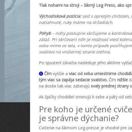
Tlak nohami na stroji – šikmý Leg Press, ako spr
Východisková pozícia:
sed s opretým chrbtom, 
natiahnuté, ruky máme na držadlách.
Pohyb
– nohy postupne skrčujeme a kontrolov
záťaž. Pri skrčovaní nôh je možnosť viesť kolen
seba mimo os tela, v tomto prípade posilňujem
svalstvo na vnútornej strane stehna.
Po spustení závažia nasleduje jeho aktívne vytla
Čím
vyššie a
viac od seba umiestnime chodidl
tým viac sa zapája sedacie svalstvo.
Čím
nižšie
d
na doske tak viac zaberajú
svaly prednej strany 
Ak špičky chodidiel smerujú k sebe a päty od seba
Pre koho je určené cvič
je správne dýchanie?
Cvičenie na šikmom Leg-presse je vhodné pre za