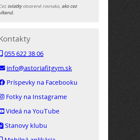
Cez
sviatky
otvorené rovnako,
ako cez
víkend.
Kontakty
055 622 38 06
info@astoriafitgym.sk
Príspevky na Facebooku
Fotky na Instagrame
Videá na YouTube
Stanovy klubu
Mobilná aplikácia