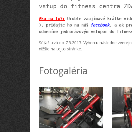
vstup do fitness centra ZD
Ako na to?:
Urobte zaujímavé krátke vide
), pridajte ho na náš
facebook
, a ak pr
odmeníme jednorázovým vstupom do fitne
Súťaž trvá do 7.5.2017. Výhercu následne zverej
nižšie na tejto stránke.
Fotogaléria