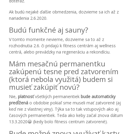
doteraz.
Ak budú nejaké ďalšie obmedzenia, dozvieme sa ich až z
nariadenia 2.6.2020.
Budú funkčné aj sauny?
V tomto momente nevieme, dozvieme sa to až z
rozhodnutia 2.6. či pridajú k fitness centrám aj wellness
centrá, alebo prevádzky na regeneráciu a rekondíciu.
Mám mesačnú permanentku
zakúpenú tesne pred zatvorením
(ktorá nebola využitá) budem si
musieť zakúpiť novú?
Nie,
platnosť
všetkých permanentiek
bude automaticky
predĺžená
o obdobie pokiaľ sme museli mať zatvorené (aj
keď nie z vlastnej viny). Týka sa to tak vstupových ako aj
časových permanentiek. Teda ako keby začal znova dátum
13.3.2020😀 (kedy bolo fitness centrum zatvorené).
Bude možné znova využívať karty