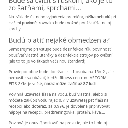
Bude sa cvičiť s rúškom, ako je to
zo šatňami, sprchami…
Na základe ústneho vyjadrenia premiéra,
rúška nebudú
pri
cvičení
povinné
, rovnako bude možné používať šatne aj
sprchy.
Budú platiť nejaké obmedzenia?
Samozrejme pri vstupe bude dezinfekcia rúk, povinnosť
používať vlastné uteráky a dezinfekcia strojov po cvičení
(ale to to je vo fitkách väčšinou štandard).
Pravdepodobne bude dodržanie – 1 osoba na 15m2 , ale
nemusíte sa obávať, keďže fitness centrum ASTORIA
FIT&GYM je veľké,
naraz môže cvičiť až 87 ľudí.
Povinná uzavretá fľaša na vodu, buď vlastná, alebo si
môžete zakúpiť vodu rajec 0,7l v uzavretej pet fľaši na
recepcii ako doteraz, za 0,99€. Je dovolené pripravovať
nápoje na recepcii, predtréningovka, proteín, káva….
Povinná je obuv (športová) na prezutie, ale to bolo aj