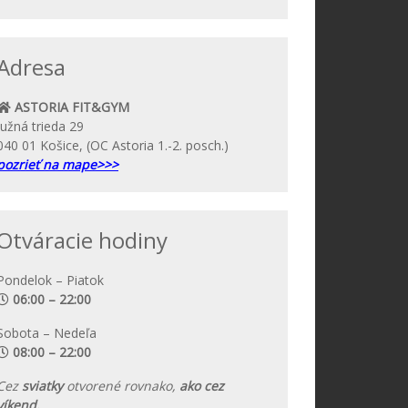
Adresa
ASTORIA FIT&GYM
Južná trieda 29
040 01 Košice, (OC Astoria 1.-2. posch.)
pozrieť na mape>>>
Otváracie hodiny
Pondelok – Piatok
06:00 – 22:00
Sobota – Nedeľa
08:00 – 22:00
Cez
sviatky
otvorené rovnako,
ako cez
víkend.