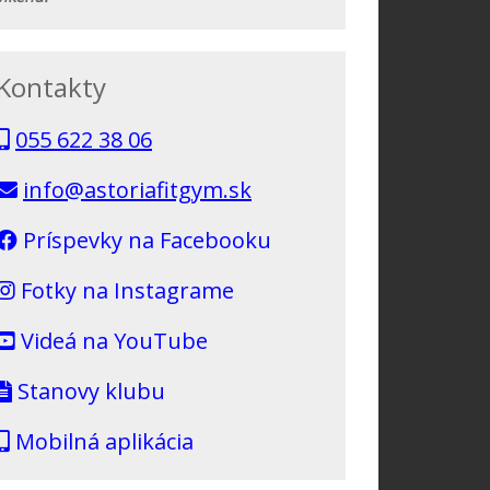
Kontakty
055 622 38 06
info@astoriafitgym.sk
Príspevky na Facebooku
Fotky na Instagrame
Videá na YouTube
Stanovy klubu
Mobilná aplikácia