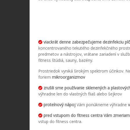
viackrát denne zabezpečujeme dezinfekciu plôc
koncentrovaného tekutého dezinfekčného prostrie
predmetov a nástrojov, vrátane zariadení v služb
fitness štúdiá, sauny, bazény.
Prostriedok vyniká širokým spektrom účinkov. N
foriem
mikroorganizmov
zrušili sme používanie sklenených a plastový
výhradne len do vlastných fliaš alebo šejkrov
proteínový nápoj
Vám ponúkneme výhradne
pred vstupom do fitness centra Vám zmeriame
vstup do fitness centra.