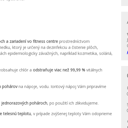
h a zariadení vo fitness centre
prostredníctvom
dku, ktorý je určený na dezinfekciu a čistenie plôch,
ách epidemiologicky závažných, napríklad kozmetika, soláriá,
eobsahuje chlór a
odstraňuje viac než 99,99 %
vitálnych
ch pohárov
na nápoje, vodu. Iontový nápoj Vám pripravíme
v jednorazových pohároch
, po použití ich zlikvidujeme.
 telesnú teplotu
, v prípade zvýšenej teploty Vám odoprieme