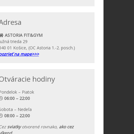
Adresa
ASTORIA FIT&GYM
Južná trieda 29
040 01 Košice, (OC Astoria 1.-2. posch.)
pozrieť na mape>>>
Otváracie hodiny
Pondelok – Piatok
06:00 – 22:00
Sobota – Nedeľa
08:00 – 22:00
Cez
sviatky
otvorené rovnako,
ako cez
víkend.