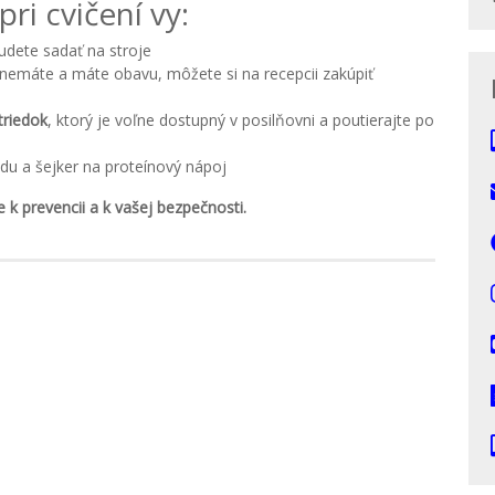
ri cvičení vy:
udete sadať na stroje
e nemáte a máte obavu, môžete si na recepcii zakúpiť
triedok
, ktorý je voľne dostupný v posilňovni a poutierajte po
du a šejker na proteínový nápoj
k prevencii a k vašej bezpečnosti.