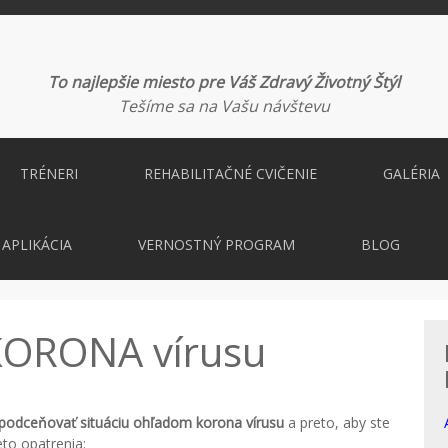
To najlepšie miesto pre Váš Zdravý Životný Štýl
Tešíme sa na Vašu návštevu
TRÉNERI
REHABILITAČNÉ CVIČENIE
GALÉRIA
APLIKÁCIA
VERNOSTNÝ PROGRAM
BLOG
 KORONA vírusu
podceňovať situáciu ohľadom korona vírusu
a preto, aby ste
ieto opatrenia: