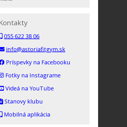
Kontakty
055 622 38 06
info@astoriafitgym.sk
Príspevky na Facebooku
Fotky na Instagrame
Videá na YouTube
Stanovy klubu
Mobilná aplikácia