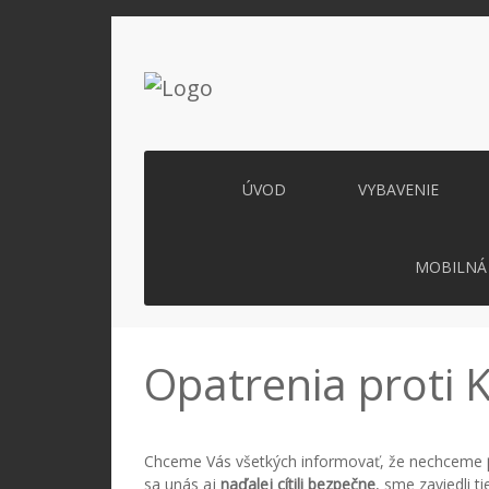
ÚVOD
VYBAVENIE
MOBILNÁ 
Opatrenia proti
Chceme Vás všetkých informovať, že nechceme
sa unás aj
naďalej cítili bezpečne
, sme zaviedli t