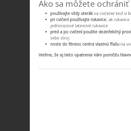
Ako sa môžete ochrániť p
používajte vždy uterák
na cvičenie keď si b
pri cvičení používajte rukavice
, ak rukavic
jednorazové latexové rukavice
pred a po cvičení použite dezinfekčný pros
sebe stroj
noste do fitness centra vlastnú fľašu
na vo
Veríme, že aj tieto opatrenia Vám pomôžu hlavne 