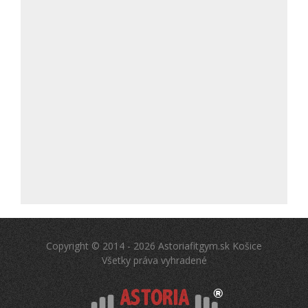
Copyright © 2014 - 2026 Astoriafitgym.sk Košice
Všetky práva vyhradené