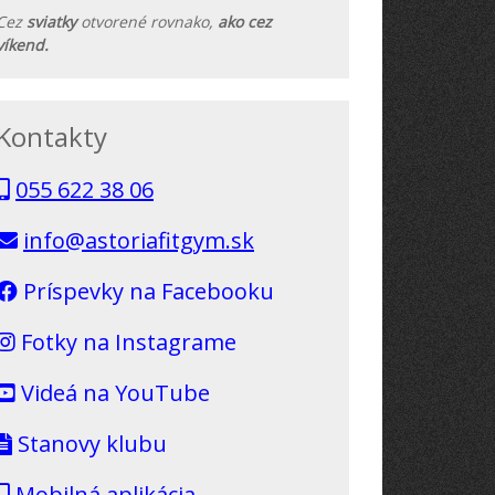
Cez
sviatky
otvorené rovnako,
ako cez
víkend.
Kontakty
055 622 38 06
info@astoriafitgym.sk
Príspevky na Facebooku
Fotky na Instagrame
Videá na YouTube
Stanovy klubu
Mobilná aplikácia