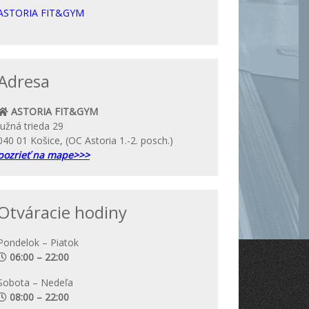
ASTORIA FIT&GYM
Adresa
ASTORIA FIT&GYM
Južná trieda 29
040 01 Košice, (OC Astoria 1.-2. posch.)
pozrieť na mape>>>
Otváracie hodiny
Pondelok – Piatok
06:00 – 22:00
Sobota – Nedeľa
08:00 – 22:00