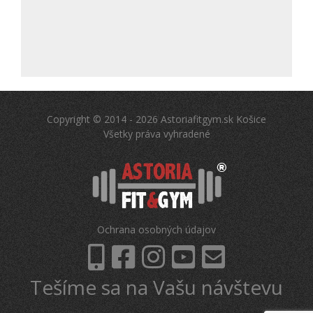
Copyright © 2014 - 2026 Astoriafitgym.sk Košice
Všetky práva vyhradené
Ochrana osobných údajov
Tešíme sa na Vašu návštevu