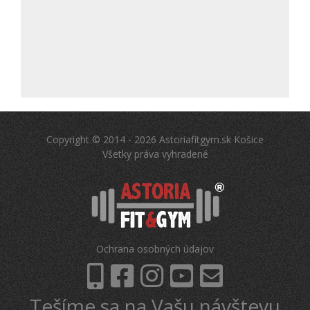
Copyright © 2014 - 2026 Astoriafitgym.sk Košice
Všetky práva vyhradené
Ochrana osobných údajov
Tešíme sa na Vašu návštevu