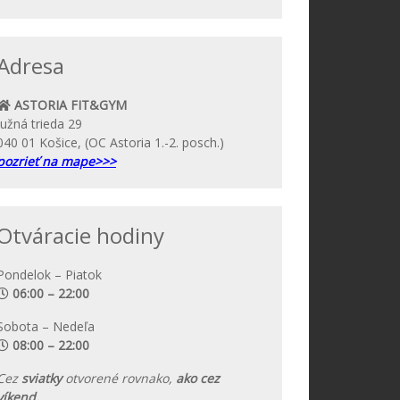
Adresa
ASTORIA FIT&GYM
Južná trieda 29
040 01 Košice, (OC Astoria 1.-2. posch.)
pozrieť na mape>>>
Otváracie hodiny
Pondelok – Piatok
06:00 – 22:00
Sobota – Nedeľa
08:00 – 22:00
Cez
sviatky
otvorené rovnako,
ako cez
víkend.