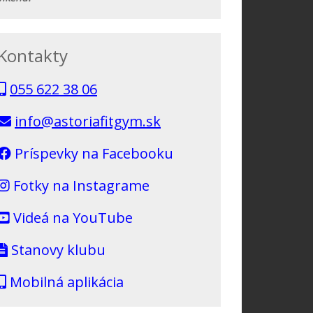
Kontakty
055 622 38 06
info@astoriafitgym.sk
Príspevky na Facebooku
Fotky na Instagrame
Videá na YouTube
Stanovy klubu
Mobilná aplikácia