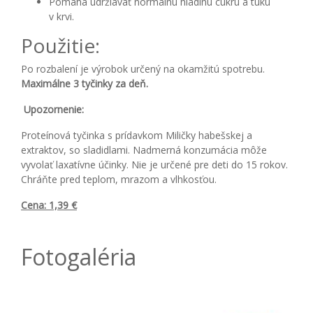
Pomáha udržiavať normálnu hladinu cukru a tuku
v krvi.
Použitie:
Po rozbalení je výrobok určený na okamžitú spotrebu.
Maximálne 3 tyčinky za deň.
Upozornenie:
Proteínová tyčinka s prídavkom Miličky habešskej a
extraktov, so sladidlami. Nadmerná konzumácia môže
vyvolať laxatívne účinky. Nie je určené pre deti do 15 rokov.
Chráňte pred teplom, mrazom a vlhkosťou.
Cena: 1,39 €
Fotogaléria