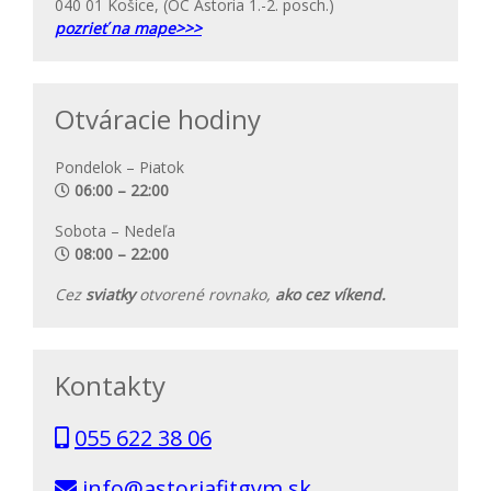
040 01 Košice, (OC Astoria 1.-2. posch.)
pozrieť na mape>>>
Otváracie hodiny
Pondelok – Piatok
06:00 – 22:00
Sobota – Nedeľa
08:00 – 22:00
Cez
sviatky
otvorené rovnako,
ako cez víkend.
Kontakty
055 622 38 06
info@astoriafitgym.sk