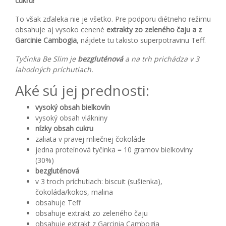
cukru!
To však zďaleka nie je všetko. Pre podporu diétneho režimu
obsahuje aj vysoko cenené
extrakty zo zeleného čaju a z
Garcinie Cambogia
, nájdete tu takisto superpotravinu Teff.
Tyčinka Be Slim je
bezgluténová
a na trh prichádza v 3
lahodných príchutiach.
Aké sú jej prednosti:
vysoký obsah bielkovín
vysoký obsah vlákniny
nízky obsah cukru
zaliata v pravej mliečnej čokoláde
jedna proteínová tyčinka = 10 gramov bielkoviny
(30%)
bezgluténová
v 3 troch príchutiach: biscuit (sušienka),
čokoláda/kokos, malina
obsahuje Teff
obsahuje extrakt zo zeleného čaju
obsahuje extrakt z Garcinia Cambogia