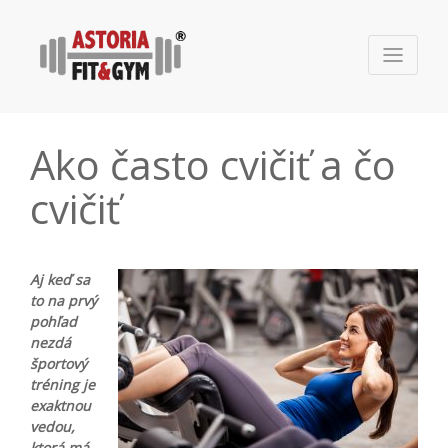
Ako často cvičiť a čo
cvičiť
Aj keď sa
to na prvý
pohľad
nezdá
športový
tréning je
exaktnou
vedou,
ktorá má