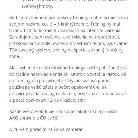
svalovej hmoty.
Keď sa rozhodnete pre funkčný tréning, urobte si miesto vo
svojom rozvrhu cca 3 – 5 krát týždenne. Tréning by mal
trvať od 30 do 60 minút v závislosti na intenzite cvičenia.
Zaraďujeme sem cvičenia, ako cvičenia na trenažéroch,
preskoky na švihadle, cvičenia s vlastným telom, využívame
TRX závesný systém, tréning na špecializovanej funkčnej
zóne.
Ak si vyberiete cestu silového tréningu cvičte približne 4 krát
do týždňa napríklad Pondelok, Utorok, Štvrtok a Piatok. Ak
na tréningoch precvičujete vždy inú svalovú partiu,
používajte veľkú záťaž a počet opakovaní 6-8, ak
precvičujete na tréningu celé telo, používajte strednú záťaž
a počet opakovaní 12-15 v každej sérii.
Každé vekové obdobie má svoje zákonitosti a pravidlá:
AKO
správne a
ČO
cvičiť
.
Aj tu Vám poradím na čo sa zamerať.