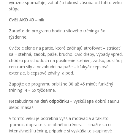
výrazne spomaľuje, zatiaľ čo tuková zásoba od tohto veku
stúpa.
Cvičt AKO 40 – nik
Zaraďte do programu hodinu silového tréningu 3x
týždenne.
Cvičte cielene na partie, ktoré začínajú atrofovať – strácať
sa – stehná, zadok, paže, brucho. Cvič drepy, výpady vpred,
chôdzu po schodoch na posilnenie stehien, zadku, posilňuj
centrum sily a nezabudni na paže – kľuky/tricepsové
extenzie, bicepsové zdvihy a pod.
Zapojte do programu približne 30 až 45 minút funkčný
tréning 4 – 5x týždenne.
Nezabudnite na
deň odpočinku
– vyskúšajte dobrú saunu
alebo masáž.
V tomto veku je potrebná vyššia motivácia a takisto
pomoc, doprajte si osobného trénera – snažte sa o
intenzívnejší tréning, prípadne si vyskúšajte skupinové