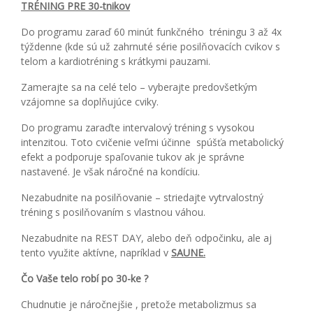
TRÉNING PRE 30-tnikov
Do programu zaraď 60 minút funkčného tréningu 3 až 4x
týždenne (kde sú už zahrnuté série posilňovacích cvikov s
telom a kardiotréning s krátkymi pauzami.
Zamerajte sa na celé telo – vyberajte predovšetkým
vzájomne sa doplňujúce cviky.
Do programu zaraďte intervalový tréning s vysokou
intenzitou. Toto cvičenie veľmi účinne spúšťa metabolický
efekt a podporuje spaľovanie tukov ak je správne
nastavené. Je však náročné na kondíciu.
Nezabudnite na posilňovanie – striedajte vytrvalostný
tréning s posilňovaním s vlastnou váhou.
Nezabudnite na REST DAY, alebo deň odpočinku, ale aj
tento využite aktívne, napríklad v
SAUNE.
Čo Vaše telo robí po 30-ke ?
Chudnutie je náročnejšie , pretože metabolizmus sa