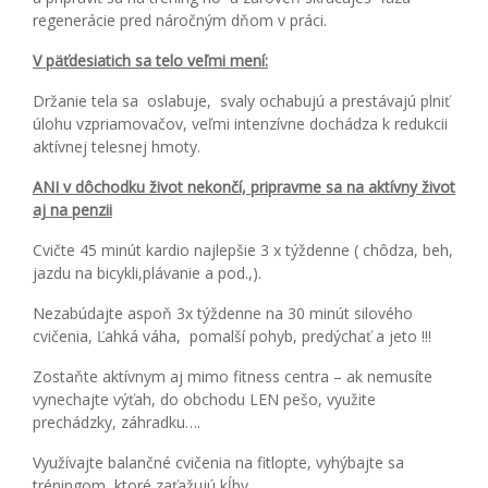
regenerácie pred náročným dňom v práci.
V päťdesiatich sa telo veľmi mení:
Držanie tela sa oslabuje, svaly ochabujú a prestávajú plniť
úlohu vzpriamovačov, veľmi intenzívne dochádza k redukcii
aktívnej telesnej hmoty.
ANI v dôchodku život nekončí, pripravme sa na aktívny život
aj na penzii
Cvičte 45 minút kardio najlepšie 3 x týždenne ( chôdza, beh,
jazdu na bicykli,plávanie a pod.,).
Nezabúdajte aspoň 3x týždenne na 30 minút silového
cvičenia, Ľahká váha, pomalší pohyb, predýchať a jeto !!!
Zostaňte aktívnym aj mimo fitness centra – ak nemusíte
vynechajte výťah, do obchodu LEN pešo, využite
prechádzky, záhradku….
Využívajte balančné cvičenia na fitlopte, vyhýbajte sa
tréningom, ktoré zaťažujú kĺby.