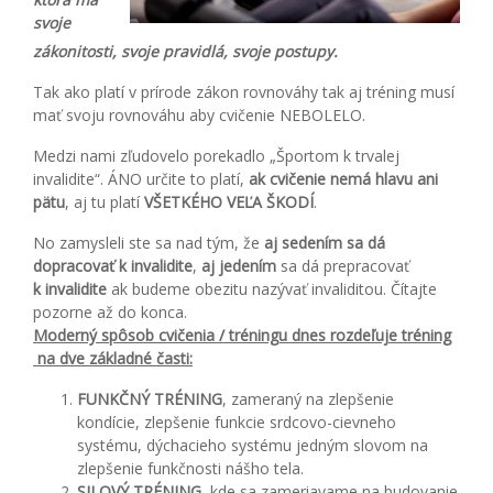
svoje
zákonitosti, svoje pravidlá, svoje postupy.
Tak ako platí v prírode zákon rovnováhy tak aj tréning musí
mať svoju rovnováhu aby cvičenie NEBOLELO.
Medzi nami zľudovelo porekadlo „Športom k trvalej
invalidite“. ÁNO určite to platí,
ak cvičenie nemá hlavu ani
pätu
, aj tu platí
VŠETKÉHO VEĽA ŠKODÍ
.
No zamysleli ste sa nad tým, že
aj sedením sa dá
dopracovať k invalidite
,
aj jedením
sa dá prepracovať
k invalidite
ak budeme obezitu nazývať invaliditou. Čítajte
pozorne až do konca.
Moderný spôsob cvičenia / tréningu dnes rozdeľuje tréning
na dve základné časti:
FUNKČNÝ TRÉNING
, zameraný na zlepšenie
kondície, zlepšenie funkcie srdcovo-cievneho
systému, dýchacieho systému jedným slovom na
zlepšenie funkčnosti nášho tela.
SILOVÝ TRÉNING
, kde sa zameriavame na budovanie