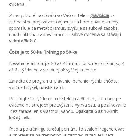
cvičenia.
Zmeny, ktoré nastávajú vo Vašom tele –
gravitácia
sa
začína silne prejavovať, objavujú sa hormonálne zmeny,
spomaľuje sa metabolizmus, zvyšuje sa tuková zásoba,
ubúda aktívna svalová hmota –
silové cvičenia sa stávajú
veľmi dôležité.
Čože je to 50-ka. Tréning po 50-ke
Neváhajte a trénujte 20 až 40 minút funkčného tréningu, 4
až 6x týždenne v strednej až vyššej intenzite.
Zaraďte do programu plávanie, behanie, rýchlu chôdzu,
využite bicykel, turistiku atď.
Posilňujte 2x týždenne celé telo cca 30 min., kombinujte
cvičenie na strojoch pre zvýšenie vytrvalosti, a posilňovanie
bez záťaže len s vlastnou váhou.
Opakujte 6 až 10-krát
každý cvik.
Pred a po tréningu strečuj pomáha to svalom regenerovať
a pripraviť sa na tréning no a zároveň skracuješ fázu