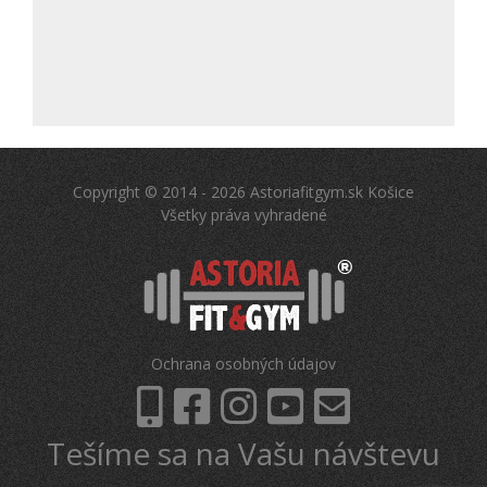
Copyright © 2014 - 2026 Astoriafitgym.sk Košice
Všetky práva vyhradené
Ochrana osobných údajov
Tešíme sa na Vašu návštevu