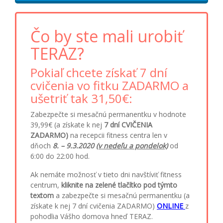
Čo by ste mali urobiť
TERAZ?
Pokiaľ chcete získať 7 dní
cvičenia vo fitku ZADARMO a
ušetriť tak 31,50€:
Zabezpečte si mesačnú permanentku v hodnote
39,99€ (a získate k nej
7 dní
CVIČENIA
ZADARMO)
na recepcii fitness centra len v
dňoch
8. – 9.3.2020
(v nedeľu a pondelok)
od
6:00 do 22:00 hod.
Ak nemáte možnosť v tieto dni navštíviť fitness
centrum,
kliknite na zelené tlačítko
pod týmto
textom
a zabezpečte si mesačnú permanentku (a
získate k nej 7 dní cvičenia ZADARMO)
ONLINE
z
pohodlia Vášho domova hneď TERAZ.