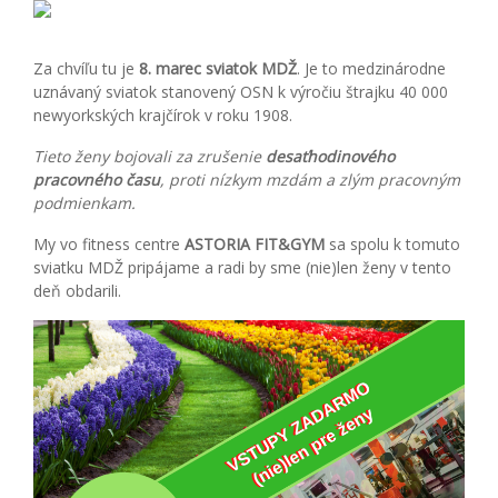
Za chvíľu tu je
8. marec sviatok MDŽ
. Je to medzinárodne
uznávaný sviatok stanovený OSN k výročiu štrajku 40 000
newyorkských krajčírok v roku 1908.
Tieto ženy bojovali za zrušenie
desaťhodinového
pracovného času
, proti nízkym mzdám a zlým pracovným
podmienkam.
My vo fitness centre
ASTORIA FIT&GYM
sa spolu k tomuto
sviatku MDŽ pripájame a radi by sme (nie)len ženy v tento
deň obdarili.