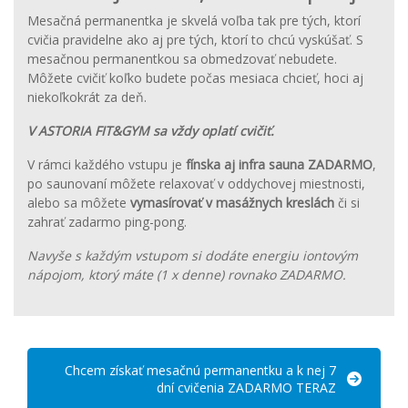
Mesačná permanentka je skvelá voľba tak pre tých, ktorí
cvičia pravidelne ako aj pre tých, ktorí to chcú vyskúšať. S
mesačnou permanentkou sa obmedzovať nebudete.
Môžete cvičiť koľko budete počas mesiaca chcieť, hoci aj
niekoľkokrát za deň.
V ASTORIA FIT&GYM sa vždy oplatí cvičiť.
V rámci každého vstupu je
fínska aj infra sauna ZADARMO
,
po saunovaní môžete relaxovať v oddychovej miestnosti,
alebo sa môžete
vymasírovať v masážnych kreslách
či si
zahrať zadarmo ping-pong.
Navyše s každým vstupom si dodáte energiu iontovým
nápojom, ktorý máte (1 x denne) rovnako ZADARMO.
Chcem získať mesačnú permanentku a k nej 7
dní cvičenia ZADARMO TERAZ