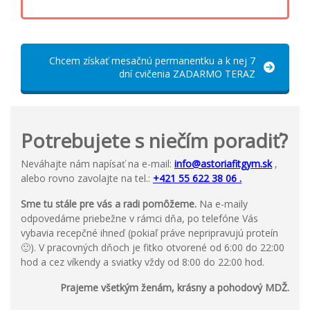
Chcem získať mesačnú permanentku a k nej 7
dní cvičenia ZADARMO TERAZ
Potrebujete s niečím poradiť?
Neváhajte nám napísať na e-mail:
info@astoriafitgym.sk
,
alebo rovno zavolajte na tel.:
+421 55 622 38 06 .
Sme tu stále pre vás a radi pomôžeme.
Na e-maily
odpovedáme priebežne v rámci dňa, po telefóne Vás
vybavia recepčné ihneď (pokiaľ práve nepripravujú proteín
🙂). V pracovných dňoch je fitko otvorené od 6:00 do 22:00
hod a cez víkendy a sviatky vždy od 8:00 do 22:00 hod.
Prajeme všetkým ženám, krásny a pohodový MDŽ.