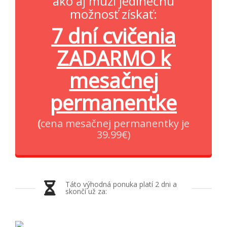
ako aj muži jedinečnú
možnosť získať:
7 dní cvičenia
ZADARMO k
mesačnej
permanentke
(
cena mesačnej permanentky je
39.99€)
Táto výhodná ponuka platí 2 dni a
skončí už za: