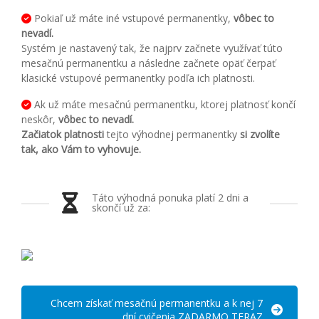
Pokiaľ už máte iné vstupové permanentky,
vôbec to
nevadí.
Systém je nastavený tak, že najprv začnete využívať túto
mesačnú permanentku a následne začnete opäť čerpať
klasické vstupové permanentky podľa ich platnosti.
Ak už máte mesačnú permanentku, ktorej platnosť končí
neskôr,
vôbec to nevadí.
Začiatok platnosti
tejto výhodnej permanentky
si zvolíte
tak, ako Vám to vyhovuje.
Táto výhodná ponuka platí 2 dni a
skončí už za:
Chcem získať mesačnú permanentku a k nej 7
dní cvičenia ZADARMO TERAZ