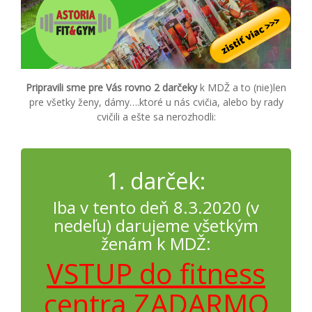
Pripravili sme pre Vás rovno 2 darčeky
k MDŽ a to (nie)len
pre všetky ženy, dámy….ktoré u nás cvičia, alebo by rady
cvičili a ešte sa nerozhodli:
1. darček:
Iba v tento deň 8.3.2020 (v
nedeľu) darujeme všetkým
ženám k MDŽ:
VSTUP do fitness
centra ZADARMO