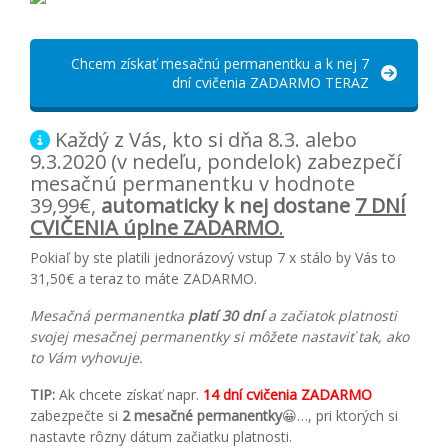
Chcem získať mesačnú permanentku a k nej 7
dní cvičenia ZADARMO TERAZ
Každý z Vás, kto si dňa 8.3. alebo
9.3.2020 (v nedeľu, pondelok) zabezpečí
mesačnú permanentku v hodnote
39,99€,
automaticky k nej dostane
7 DNÍ
CVIČENIA úplne ZADARMO
.
Pokiaľ by ste platili jednorázový vstup 7 x stálo by Vás to
31,50€ a teraz to máte ZADARMO.
Mesačná permanentka
platí 30 dní
a začiatok platnosti
svojej mesačnej permanentky si môžete nastaviť tak, ako
to Vám vyhovuje.
TIP:
Ak chcete získať napr.
14 dní cvičenia ZADARMO
zabezpečte si
2 mesačné permanentky
😀…
, pri ktorých si
nastavte rôzny dátum začiatku platnosti.