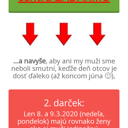
…a navyše
, aby ani my muži sme
neboli smutní, keďže deň otcov je
dosť ďaleko (až koncom júna 🙂),
2. darček:
Len 8. a 9.3.2020 (nedeľa,
pondelok) majú rovnako ženy